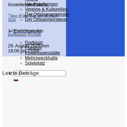
Veranstaltungen
Anstehende Events:
Vereine & Kulturelles
Der Ortsbürgermeister
"Tanz in den Mai" am 30. April
Der Ortsgemeinderat
2026
Sommerfest am alten
Einrichtungen
Dorfbackes Kircheib
Dorfplatz
29. August 2026
von
Friedhof
18:00
bis
23:59
Kindertagesstätte
Mehrzweckhalle
Spielplatz
Letzte Beiträge